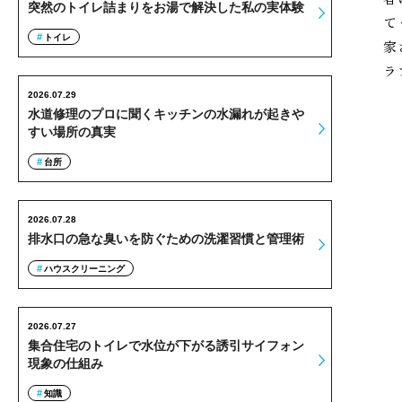
突然のトイレ詰まりをお湯で解決した私の実体験
て
トイレ
家
ラ
2026.07.29
水道修理のプロに聞くキッチンの水漏れが起きや
すい場所の真実
台所
2026.07.28
排水口の急な臭いを防ぐための洗濯習慣と管理術
ハウスクリーニング
2026.07.27
集合住宅のトイレで水位が下がる誘引サイフォン
現象の仕組み
知識