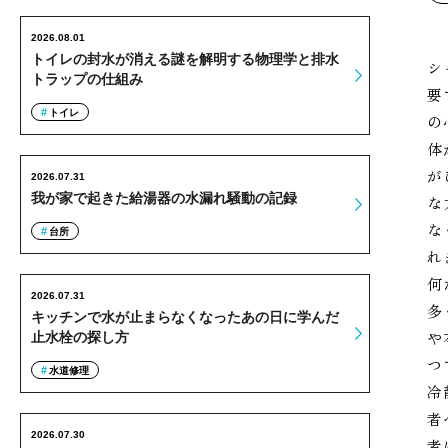
2026.08.01
トイレの封水が消える謎を解明する物理学と排水
シ
トラップの仕組み
要
トイレ
の
体
が
2026.07.31
我が家で起きた給湯器の水漏れ騒動の記録
な
な
台所
れ
何
2026.07.31
多
キッチンで水が止まらなくなったあの日に学んだ
や
止水栓の探し方
つ
水道修理
冷
者
2026.07.30
者