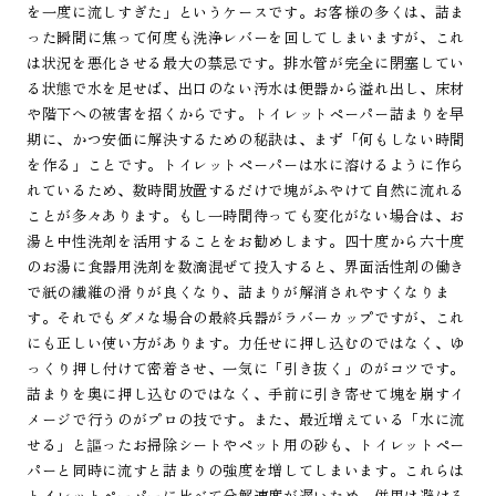
を一度に流しすぎた」というケースです。お客様の多くは、詰ま
った瞬間に焦って何度も洗浄レバーを回してしまいますが、これ
は状況を悪化させる最大の禁忌です。排水管が完全に閉塞してい
る状態で水を足せば、出口のない汚水は便器から溢れ出し、床材
や階下への被害を招くからです。トイレットペーパー詰まりを早
期に、かつ安価に解決するための秘訣は、まず「何もしない時間
を作る」ことです。トイレットペーパーは水に溶けるように作ら
れているため、数時間放置するだけで塊がふやけて自然に流れる
ことが多々あります。もし一時間待っても変化がない場合は、お
湯と中性洗剤を活用することをお勧めします。四十度から六十度
のお湯に食器用洗剤を数滴混ぜて投入すると、界面活性剤の働き
で紙の繊維の滑りが良くなり、詰まりが解消されやすくなりま
す。それでもダメな場合の最終兵器がラバーカップですが、これ
にも正しい使い方があります。力任せに押し込むのではなく、ゆ
っくり押し付けて密着させ、一気に「引き抜く」のがコツです。
詰まりを奥に押し込むのではなく、手前に引き寄せて塊を崩すイ
メージで行うのがプロの技です。また、最近増えている「水に流
せる」と謳ったお掃除シートやペット用の砂も、トイレットペー
パーと同時に流すと詰まりの強度を増してしまいます。これらは
トイレットペーパーに比べて分解速度が遅いため、併用は避ける