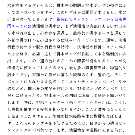
水を排出するプロセスは、排水弁の開閉と排水ポンプの動作によ
って成り立っていますが、このいずれかに問題が生じると、水の
排出が滞ってしまいます。
福岡市でキッチントラブルから台所専
門チームには
洗濯機の排水は、まず洗濯槽の底部にある排水口か
ら水が流れ出し、排水弁を通過し、最終的に排水ホースを通じて
外部の排水口へと排出される仕組みになっています。通常、洗濯
行程の終わりや脱水行程の開始時に、洗濯機の制御システムが排
水弁を開き、必要に応じて排水ポンプが作動して水を強制的に排
出します。この一連の流れのどこかで障害が発生すると、水が洗
濯槽内に留まってしまうのです。最も多い障害原因は、物理的な
詰まりです。衣類から剥がれ落ちた繊維のくず、髪の毛、そして
ポケットに入れたまま洗濯してしまったティッシュペーパーや小
銭などが、排水弁の開閉を妨げたり、排水ポンプのインペラ（羽
根）に絡まったり、排水ホースの内側に堆積して経路を塞いだり
します。特に、排水フィルター（糸くずフィルター）は、こうし
た異物を捕集する役割を担っていますが、ここが満杯になったり
目詰まりしたりすると、後続の排水経路全体に影響を及ぼしま
す。これらのトラブルを予防するためには、日頃からの適切なメ
ンテナンスが不可欠です。まず、洗濯物を洗濯機に入れる前に、